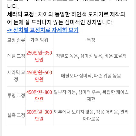
니다.
세라믹 교정
: 치아와 동일한 하얀색 도자기로 제작되
어 눈에 잘 드러나지 않는 심미적인 장치입니다.
-> 장치별 교정치료 자세히 보기
교정 종류
가격 범위
특징
250만원~350
메탈 교정
정밀도 높음, 심미성 낮음, 비용 효율적
만원
세라믹 교
450만원~500
메탈보다 심미적, 파손 위험 높음
정
만원
450만원~800
탈부착 가능, 심미적 우수, 복잡한 케이스
투명 교정
만원
제한
600만원~900
외부에서 보이지 않음, 적응 어려움, 관리
설측 교정
만원
까다로움