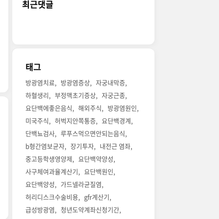
최근댓글
태그
방광염치료
방광염증상
자궁내막증
하혈생리
부정맥초기증상
자궁근종
요단백에좋은음식
해외주식
방광염원인
미국주식
허벅지안쪽통증
요단백경계
단백뇨검사
루푸스먹으면안되는음식
b형간염보균자
장기투자
내전근 염좌
중고등학생영양제
요단백약양성
사구체여과율계산기
요단백원인
요단백양성
가드넬라균질염
허리디스크수술비용
gfr계산기
급성방광염
청년도약계좌신청기간