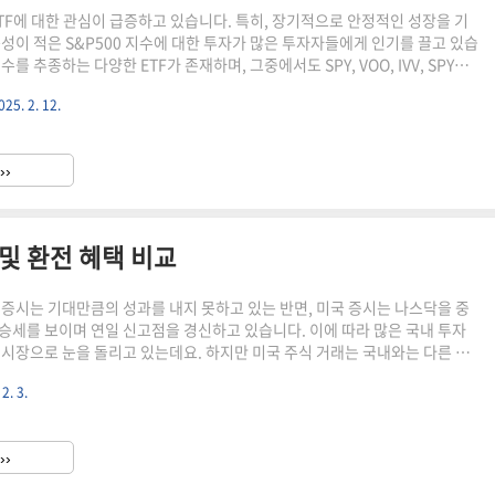
ETF에 대한 관심이 급증하고 있습니다. 특히, 장기적으로 안정적인 성장을 기
동성이 적은 S&P500 지수에 대한 투자가 많은 투자자들에게 인기를 끌고 있습
지수를 추종하는 다양한 ETF가 존재하며, 그중에서도 SPY, VOO, IVV, SPYG
. 이번 글에서는 이들 ETF의 특징과 차이점을 비교하여 투자자들에게 유용
025. 2. 12.
습니다.1. S&P500 지수란?S&P500 지수는 미국 증시에 상장된 대형 기업
변동을 추적하는 대표적인 주가지수입니다. 미국 시장에서 가장 널리 사용되는
장 기업의 시가총액 중 약 80%를 차지합니다. 이는 미국 경제의 건강 상태를
››
표로 활용..
 및 환전 혜택 비교
 증시는 기대만큼의 성과를 내지 못하고 있는 반면, 미국 증시는 나스닥을 중
승세를 보이며 연일 신고점을 경신하고 있습니다. 이에 따라 많은 국내 투자
 시장으로 눈을 돌리고 있는데요. 하지만 미국 주식 거래는 국내와는 다른 수
고 있으며, 환전 비용 또한 고려해야 하는 요소입니다. 따라서, 최적의 증권사
2. 3.
 장기적인 투자 수익을 극대화하는 데 중요한 역할을 합니다.이번 포스팅에서
 기준, 국내 주요 증권사 5곳의 미국 주식 거래 수수료 및 환전 혜택을 비교 분석
히, 최근 큰 화제가 되고 있는 메리츠증권의 'Super365' 계좌 혜택과 함께
››
 및 혜택도 정리했으니, 투자 계획을 세..