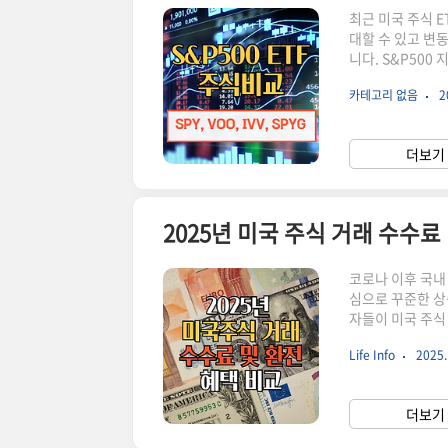
최근 미국 주식 
대할 수 있고 변
니다. S&P500 
등이 대표적입니다
카테고리 없음
2
한 정보를 제공하겠
500개의 주가 
지수로, 전체 상
더보기 
반영하는 주요 지
2025년 미국 주식 거래 수수료
코로나 이후 국내
심으로 꾸준한 상
자들이 미국 주식
수료 체계를 가지
Life Info
2025. 
를 선택하는 것이
는 2025년 2월
해 보겠습니다. 특
더보기 
각 증권사의 이벤트