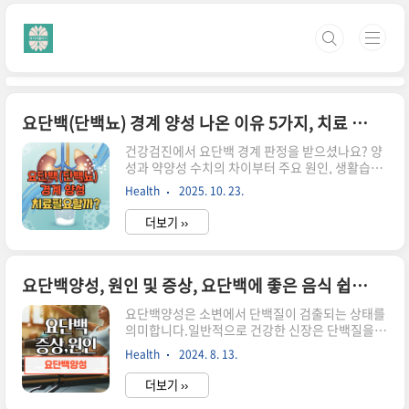
본문 바로가기
요단백(단백뇨) 경계 양성 나온 이유 5가지, 치료 필요할까?
건강검진에서 요단백 경계 판정을 받으셨나요? 양
성과 약양성 수치의 차이부터 주요 원인, 생활습관
관리법, 추가 검사가 필요한 경우까지 한 번에 정리
Health
2025. 10. 23.
해드립니다. 많은 도움이 되시길 바랍니다!건강검
진 요단백 경계, 걱정해야 할까?매년 받는 건강검
더보기 ››
진에서 '요단백 경계' 판정을 받으면 누구나 놀라게
됩니다. 특히 평소 건강에 자신이 있던 분들이라면
더욱 당황스러울 수밖에 없죠. 저 역시 작년 검진에
서 요단백 ±(약양성) 결과를 받고 며칠간 잠을 설
요단백양성, 원인 및 증상, 요단백에 좋은 음식 쉽고 자세히 알아볼게요
친 경험이 있습니다.하지만 요단백 경계는 반드시
요단백양성은 소변에서 단백질이 검출되는 상태를
신장 질환을 의미하는 것은 아닙니다. 실제로 건강
의미합니다.일반적으로 건강한 신장은 단백질을
한 성인의 경우에도 일시적으로 요단백 수치가 상
체내에 보존하고 소변으로 배출되지 않도록 합니
승할 수 있으며, 이는 다양한 생리적 요인에 의해 발
Health
2024. 8. 13.
다. 하지만 신장이 손상되거나 특정 건강 문제로 인
생합니다. 오늘은 요단백 검사 결과의 정확한 의미
해 단백질이 소변에 배출될 수 있으며, 이때 요단백
와 대처법에 대해 상세히 ..
더보기 ››
양성 반응이 나타납니다.요단백경계 상태는 요단