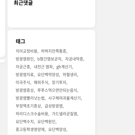
최근댓글
태그
치아교정비용
허벅지안쪽통증
방광염원인
b형간염보균자
자궁내막증
자궁근종
내전근 염좌
gfr계산기
방광염치료
요단백약양성
하혈생리
미국주식
해외주식
장기투자
방광염증상
루푸스먹으면안되는음식
방광염빨리낫는법
사구체여과율계산기
부정맥초기증상
급성방광염
허리디스크수술비용
가드넬라균질염
요단백수치
요단백원인
중고등학생영양제
요단백양성