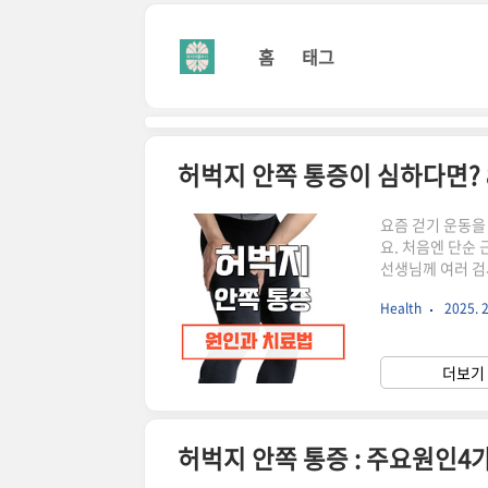
본문 바로가기
홈
태그
허벅지 안쪽 통증이 심하다면?
요즘 걷기 운동을
요. 처음엔 단순
선생님께 여러 검
안쪽 통증을 그저
Health
2025. 2
속된다면 반드시 
더 심각한 건강 
해 자세히 알아보
더보기 
는 체중을 지지하
허벅지 안쪽 통증 : 주요원인4가