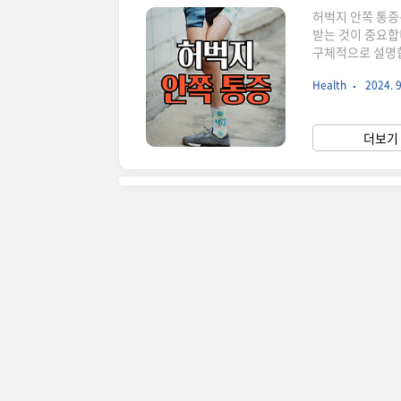
허벅지 안쪽 통증
받는 것이 중요합
구체적으로 설명합
안쪽과 사타구니의
Health
2024. 9
전환 시 발생할 수
리 벌릴 때 통증 
염좌는 허벅지 안
더보기 
원인일 수 있습니다