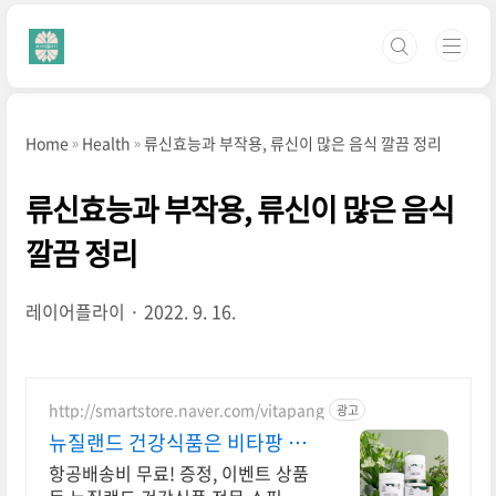
본문 바로가기
Home
Health
류신효능과 부작용, 류신이 많은 음식 깔끔 정리
류신효능과 부작용, 류신이 많은 음식
깔끔 정리
레이어플라이
2022. 9. 16.
http://smartstore.naver.com/vitapang
광고
뉴질랜드 건강식품은 비타팡 금
액대별 사은품 추가 증정!
항공배송비 무료! 증정, 이벤트 상품