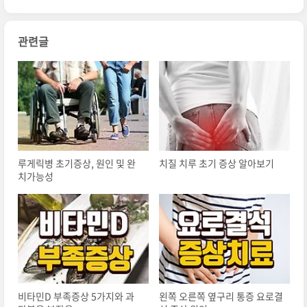
관련글
루게릭병 초기증상, 원인 및 완
치질 치루 초기 증상 알아보기
치가능성
비타민D 부족증상 5가지와 과
왼쪽 오른쪽 옆구리 통증 요로결