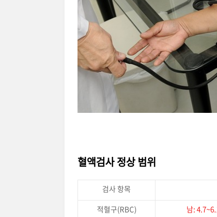
혈액검사 정상 범위
검사 항목
적혈구(RBC)
남: 4.7~6.