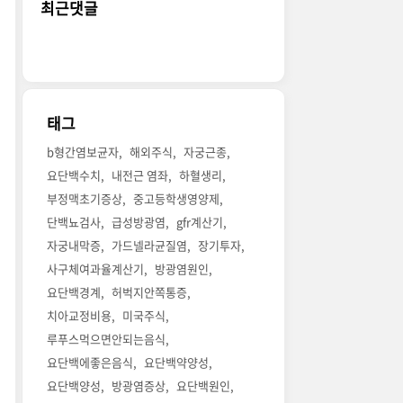
최근댓글
태그
b형간염보균자
해외주식
자궁근종
요단백수치
내전근 염좌
하혈생리
부정맥초기증상
중고등학생영양제
단백뇨검사
급성방광염
gfr계산기
자궁내막증
가드넬라균질염
장기투자
사구체여과율계산기
방광염원인
요단백경계
허벅지안쪽통증
치아교정비용
미국주식
루푸스먹으면안되는음식
요단백에좋은음식
요단백약양성
요단백양성
방광염증상
요단백원인