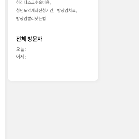
허리디스크수술비용
청년도약계좌신청기간
방광염치료
방광염빨리낫는법
전체 방문자
오늘 :
어제 :