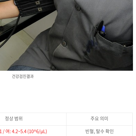
건강검진결과
정상 범위
주요 의미
1 / 여: 4.2~5.4 (10^6/μL)
빈혈, 탈수 확인