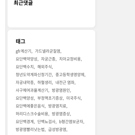
최근댓글
태그
gfr계산기
가드넬라균질염
요단백약양성
자궁근종
치아교정비용
요단백수치
해외주식
청년도약계좌신청기간
중고등학생영양제
자궁내막증
하혈생리
내전근 염좌
사구체여과율계산기
방광염원인
요단백양성
부정맥초기증상
미국주식
요단백에좋은음식
방광염치료
허리디스크수술비용
방광염증상
요단백경계
단백뇨검사
b형간염보균자
방광염빨리낫는법
급성방광염