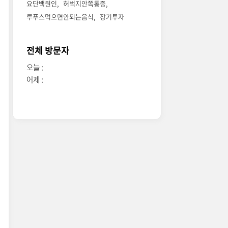
요단백원인
허벅지안쪽통증
루푸스먹으면안되는음식
장기투자
전체 방문자
오늘 :
어제 :