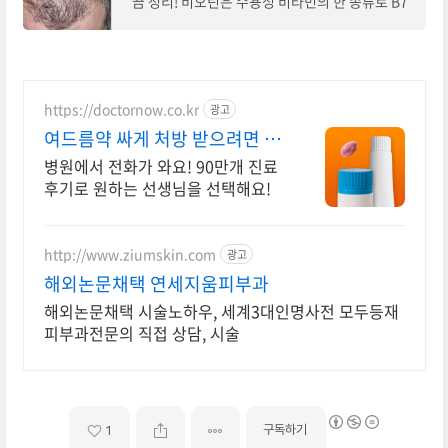
끔 정리! 비오틴은 수용성 비타민의 한 종류로 B7
에 해당되며 대사과정이나 신경계, 심혈관 기능에
반드시 필요한 주요 영양소에 속합니다. 비
https://doctornow.co.kr
광고
여드름약 싸게 처방 받으려면 1
개월 약값 4,900원~
병원에서 전화가 와요! 90만개 진료
후기로 원하는 선생님을 선택해요!
http://www.ziumskin.com
광고
해외논문채택 연세지움피부과
해외논문채택 시술노하우, 세계3대인명사전 모두등재
피부과전문의 직접 상담, 시술
구독하기
1