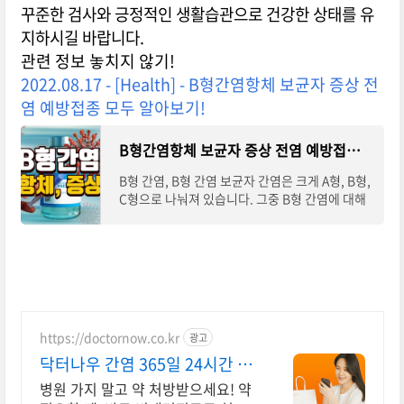
꾸준한 검사와 긍정적인 생활습관으로 건강한 상태를 유
지하시길 바랍니다.
관련 정보 놓치지 않기!
2022.08.17 - [Health] - B형간염항체 보균자 증상 전
염 예방접종 모두 알아보기!
B형간염항체 보균자 증상 전염 예방접종 모두 알아보기!
B형 간염, B형 간염 보균자 간염은 크게 A형, B형,
C형으로 나눠져 있습니다. 그중 B형 간염에 대해
서 알아보겠습니다. B형 간염은 B형 간염 바이러
스에 의해 간에 염증이 생기는 질환으로 우리나라
https://doctornow.co.kr
광고
닥터나우 간염 365일 24시간 진
료가능
병원 가지 말고 약 처방받으세요! 약