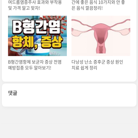
여드름염증주사 효과와 부작용
간에 좋은 음식 10가지와 안 좋
및 가격 알고 맞자!
은 음식 깔끔정리!
B형간염항체 보균자 증상 전염
다낭성 난소 증후군 증상 원인
예방접종 모두 알아보기!
치료 쉽게 정리
댓글