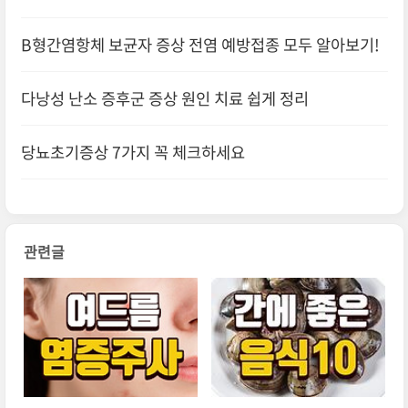
B형간염항체 보균자 증상 전염 예방접종 모두 알아보기!
다낭성 난소 증후군 증상 원인 치료 쉽게 정리
당뇨초기증상 7가지 꼭 체크하세요
관련글