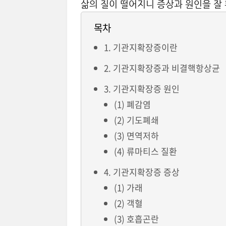
삶의 질이 떨어지니 증상과 원인을 잘
목차
1. 기관지확장증이란
2. 기관지확장증과 비결핵항상균
3. 기관지확장증 원인
(1) 폐감염
(2) 기도폐쇄
(3) 면역저하
(4) 류마티스 질환
4. 기관지확장증 증상
(1) 가래
(2) 객혈
(3) 호흡곤란