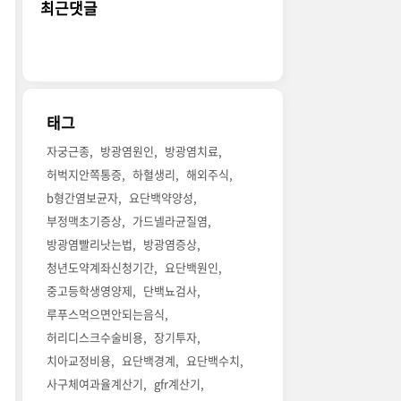
최근댓글
태그
자궁근종
방광염원인
방광염치료
허벅지안쪽통증
하혈생리
해외주식
b형간염보균자
요단백약양성
부정맥초기증상
가드넬라균질염
방광염빨리낫는법
방광염증상
청년도약계좌신청기간
요단백원인
중고등학생영양제
단백뇨검사
루푸스먹으면안되는음식
허리디스크수술비용
장기투자
치아교정비용
요단백경계
요단백수치
사구체여과율계산기
gfr계산기