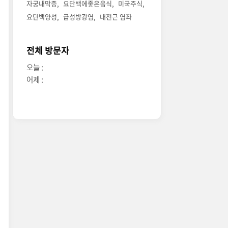
자궁내막증
요단백에좋은음식
미국주식
요단백양성
급성방광염
내전근 염좌
전체 방문자
오늘 :
어제 :