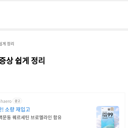
쉽게 정리
 증상 쉽게 정리
nhaero
광고
! 소량 재입고
강 맥문동 퀘르세틴 브로멜라인 함유