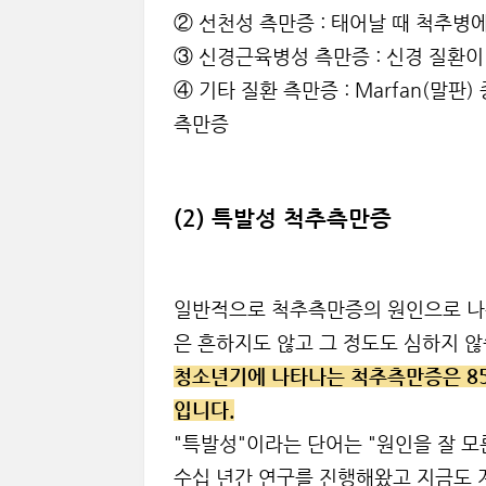
② 선천성 측만증 : 태어날 때 척추병
③ 신경근육병성 측만증 : 신경 질환
④ 기타 질환 측만증 : Marfan(말
측만증
(2) 특발성 척추측만증
일반적으로 척추측만증의 원인으로 나
은 흔하지도 않고 그 정도도 심하지 않
청소년기에 나타나는 척추측만증은 85
입니다.
"특발성"이라는 단어는 "원인을 잘 
수십 년간 연구를 진행해왔고 지금도 