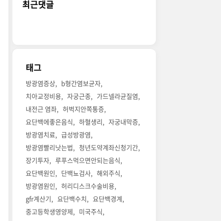
최근댓글
태그
방광염증상
b형간염보균자
치아교정비용
자궁근종
가드넬라균질염
내전근 염좌
허벅지안쪽통증
요단백에좋은음식
하혈생리
자궁내막증
방광염치료
급성방광염
방광염빨리낫는법
청년도약계좌신청기간
장기투자
루푸스먹으면안되는음식
요단백원인
단백뇨검사
해외주식
방광염원인
허리디스크수술비용
gfr계산기
요단백수치
요단백경계
중고등학생영양제
미국주식