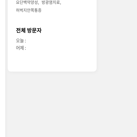
요단백약양성
방광염치료
허벅지안쪽통증
전체 방문자
오늘 :
어제 :