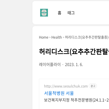
본문 바로가기
홈
태그
Home
Health
허리디스크(요추추간판탈출증)수
허리디스크(요추추간판탈출
레이어플라이
2023. 1. 6.
http://www.seoulchuk.com
광고
서울척병원 서울
보건복지부지정 척추전문병원(24.1.1~26