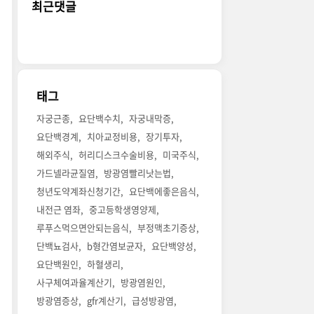
최근댓글
태그
자궁근종
요단백수치
자궁내막증
요단백경계
치아교정비용
장기투자
해외주식
허리디스크수술비용
미국주식
가드넬라균질염
방광염빨리낫는법
청년도약계좌신청기간
요단백에좋은음식
내전근 염좌
중고등학생영양제
루푸스먹으면안되는음식
부정맥초기증상
단백뇨검사
b형간염보균자
요단백양성
요단백원인
하혈생리
사구체여과율계산기
방광염원인
방광염증상
gfr계산기
급성방광염